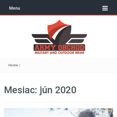
Menu
Outdoor, surival, army –
Home
/
blog | armyobchod.sk
NÁVODY
Mesiac:
jún 2020
TIPY A TRIKY