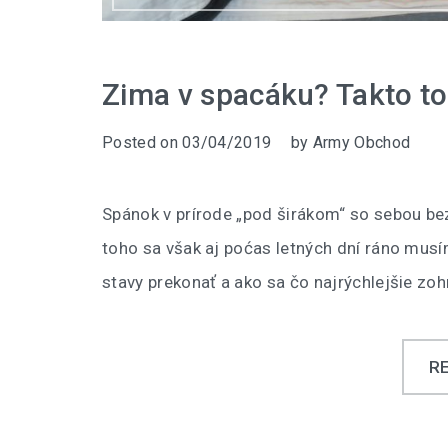
Zima v spacáku? Takto to 
Posted on
03/04/2019
by
Army Obchod
Spánok v prírode „pod širákom“ so sebou be
toho sa však aj poćas letných dní ráno musí
stavy prekonať a ako sa čo najrýchlejšie zoh
R