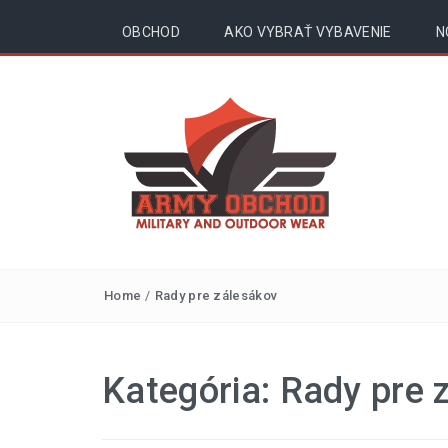
OBCHOD
AKO VYBRAŤ VYBAVENIE
N
Outdoor, surival,
Home
/
Rady pre zálesákov
army – blog |
armyobchod.sk
Kategória:
Rady pre 