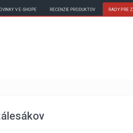
OVINKY V E-SHOPE
RECENZIE PRODUKTOV
RADY PRE 
zálesákov