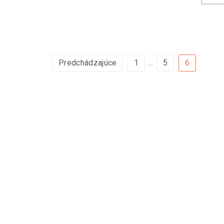
Navigácia
Predchádzajúce
1
…
5
6
v
článkoch