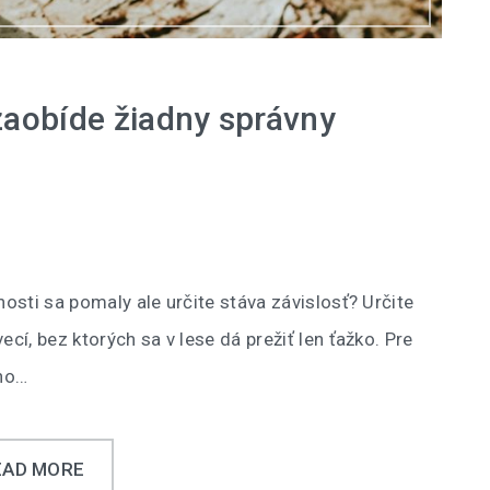
ezaobíde žiadny správny
nosti sa pomaly ale určite stáva závislosť? Určite
ecí, bez ktorých sa v lese dá prežiť len ťažko. Pre
 no…
EAD MORE