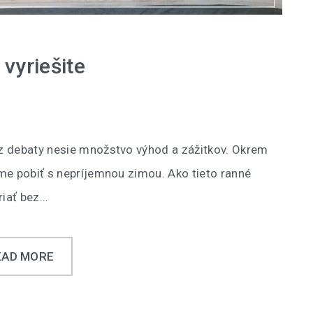
vyriešite
z debaty nesie množstvo výhod a zážitkov. Okrem
me pobiť s nepríjemnou zimou. Ako tieto ranné
riať bez…
EAD MORE