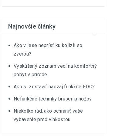
Najnovšie články
Ako v lese neprísť ku kolízii so
zverou?
Vyskúšaný zoznam vecí na komfortný
pobyt v prírode
Ako si zostaviť naozaj funkčné EDC?
Nefunkčné techniky brúsenia nožov
Niekoľko rád, ako ochrániť vaše
vybavenie pred vlhkosťou