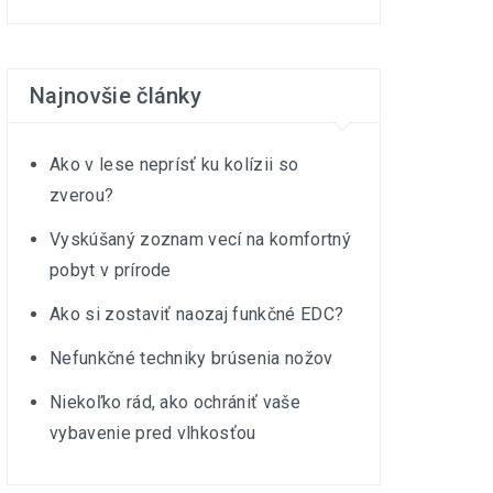
Najnovšie články
Ako v lese neprísť ku kolízii so
zverou?
Vyskúšaný zoznam vecí na komfortný
pobyt v prírode
Ako si zostaviť naozaj funkčné EDC?
Nefunkčné techniky brúsenia nožov
Niekoľko rád, ako ochrániť vaše
vybavenie pred vlhkosťou