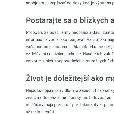
nepôjdem si zaplávať do rieky keď je výstraha
Postarajte sa o blízkych a
Prepperi, zálesáci, army nadšenci a ďalší zaint
informácií a vedia, ako reagovať. Vaši blízki, n
vašu pomoc a asistenciu. Ak máte vlastné deti,
vzdelávaniu o civilnej ochrane. Naučte ich zal
vytvorte z nich zodpovedných a ostražitých ľudí
Život je dôležitejší ako m
Najdôležitejším pravidlom je zabudnúť na všetk
život, nie televízor, nie šperky, nie hotovosť ani
miláčikov majú prednosť pred akoukoľvek pohro
už nikto nevráti.