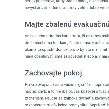
nebezpečenstva, kedy zase koniec, č znamená 
nevychádzať z domu, autority veľmi dobre vedia
Majte zbalenú evakuačnú
Vojna alebo prírodná katastrofa, či dokonca ún
Jednoducho sa to stane, či ste doma, v práci, s
okamžite opustiť domov, preto by ste mali mať 
mala obsahovať, sme si povedali niečo aj v na
Zachovajte pokoj
Pri krízovej situácii je vašim najväčším nepriat
najviac chýb, a to nie iba pOćas krízovej situáci
zraneniam. Naučte sa zhlboka dýchať a zachovať
rozhodnutie si dôkladne premyslite. Napríkad: N