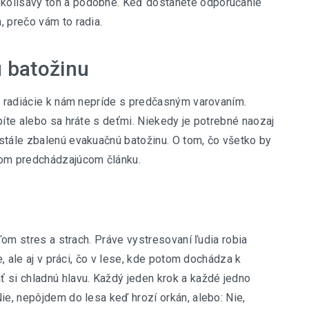
kolísavý tón a podobne. Keď dostanete odporúčanie
, prečo vám to radia.
 batožinu
ik radiácie k nám nepríde s predčasným varovaním.
píte alebo sa hráte s deťmi. Niekedy je potrebné naozaj
stále zbalenú evakuačnú batožinu. O tom, čo všetko by
šom predchádzajúcom článku.
eľom stres a strach. Práve vystresovaní ľudia robia
e, ale aj v práci, čo v lese, kde potom dochádza k
 si chladnú hlavu. Každý jeden krok a každé jedno
ie, nepôjdem do lesa keď hrozí orkán, alebo: Nie,