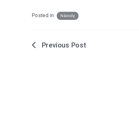
Posted in
Návody
Navigácia
v
článku