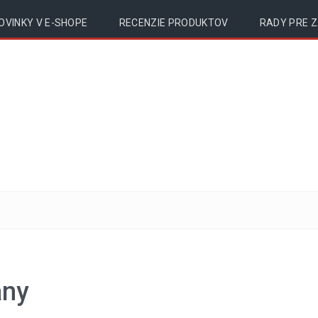
OVINKY V E-SHOPE
RECENZIE PRODUKTOV
RADY PRE 
any