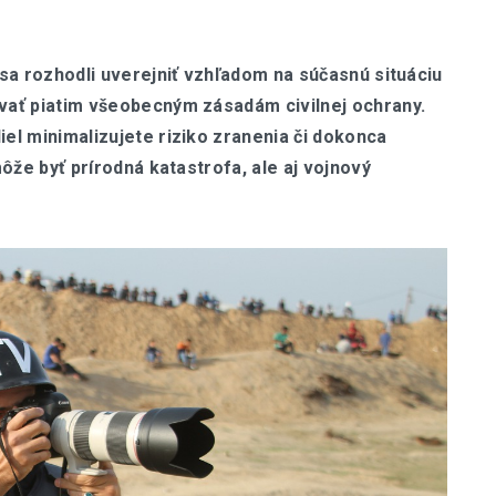
sa rozhodli uverejniť vzhľadom na súčasnú situáciu
vať piatim všeobecným zásadám civilnej ochrany.
el minimalizujete riziko zranenia či dokonca
ôže byť prírodná katastrofa, ale aj vojnový