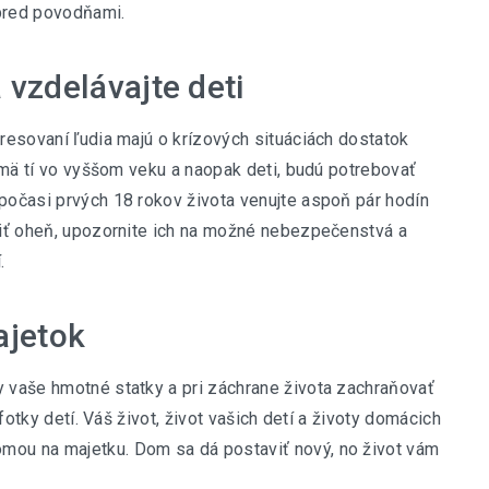
 pred povodňami.
 vzdelávajte deti
eresovaní ľudia majú o krízových situáciách dostatok
ajmä tí vo vyššom veku a naopak deti, budú potrebovať
 počasi prvých 18 rokov života venujte aspoň pár hodín
ožiť oheň, upozornite ich na možné nebezpečenstvá a
.
ajetok
y vaše hmotné statky a pri záchrane života zachraňovať
 fotky detí. Váš život, život vašich detí a životy domácich
mou na majetku. Dom sa dá postaviť nový, no život vám