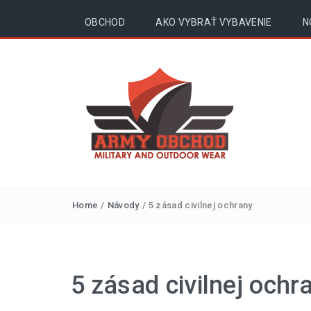
OBCHOD
AKO VYBRAŤ VYBAVENIE
N
Outdoor, surival,
Home
/
Návody
/
5 zásad civilnej ochrany
army – blog |
armyobchod.sk
5 zásad civilnej ochr