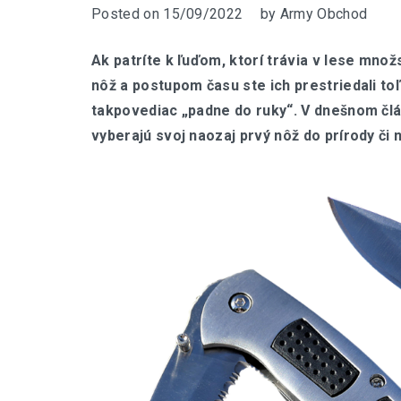
Posted on
15/09/2022
by
Army Obchod
Ak patríte k ľuďom, ktorí trávia v lese mno
nôž a postupom času ste ich prestriedali toľ
takpovediac „padne do ruky“. V dnešnom člá
vyberajú svoj naozaj prvý nôž do prírody či