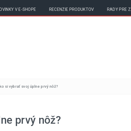
OVINKY V E-SHOPE
RECENZIE PRODUKTOV
RADY PRE 
ko si vybrať svoj úplne prvý nôž?
lne prvý nôž?