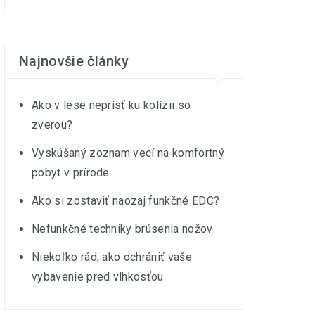
Najnovšie články
Ako v lese neprísť ku kolízii so
zverou?
Vyskúšaný zoznam vecí na komfortný
pobyt v prírode
Ako si zostaviť naozaj funkčné EDC?
Nefunkčné techniky brúsenia nožov
Niekoľko rád, ako ochrániť vaše
vybavenie pred vlhkosťou