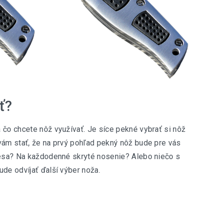
ť?
 čo chcete nôž využívať. Je síce pekné vybrať si nôž
vám stať, že na prvý pohľad pekný nôž bude pre vás
 lesa? Na každodenné skryté nosenie? Alebo niečo s
de odvíjať ďalší výber noža.