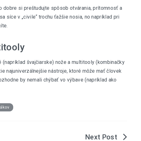
no dobre si preštudujte spôsob otvárania, prítomnosť a
 síce v „civile“ trochu ťažšie nosia, no napríklad pri
íte.
itooly
 (napríklad švajčiarske) nože a multitooly (kombinačky
tie najuniverzálnejšie nástroje, ktoré môže mať človek
rozhodne by nemali chýbať vo výbave (napríklad ako
.
sákov