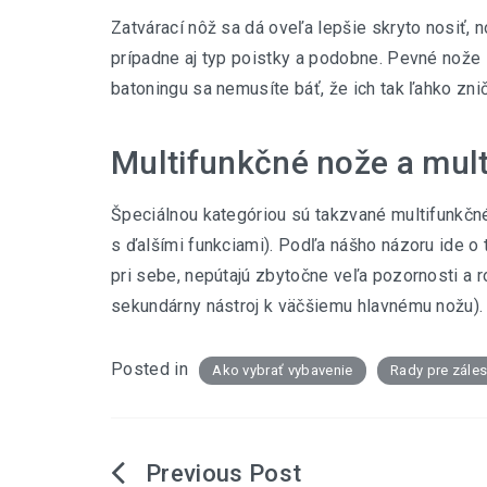
Zatvárací nôž sa dá oveľa lepšie skryto nosiť, 
prípadne aj typ poistky a podobne. Pevné nože sa
batoningu sa nemusíte báť, že ich tak ľahko znič
Multifunkčné nože a mult
Špeciálnou kategóriou sú takzvané multifunkčné
s ďalšími funkciami). Podľa nášho názoru ide o 
pri sebe, nepútajú zbytočne veľa pozornosti a 
sekundárny nástroj k väčšiemu hlavnému nožu)
Posted in
Ako vybrať vybavenie
Rady pre zále
Navigácia