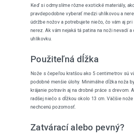
Keď si odmyslíme rôzne exotické materiály, ako 
pravdepodobne vyberať medzi uhlíkovou a nerezo
údržbe nožov a potrebujete niečo, čo vám aj pri
nerez. Ak vám nejaká tá patina na noži nevadí a 
uhlíkovku.
Použiteľná dĺžka
Nože s čepeľou kratšou ako 5 centimetrov sú väč
podobné menšie úlohy. Minimálne dĺžka noža by
krájanie potravín aj na drobné práce s drevom. A
radšej niečo s dĺžkou okolo 13 cm. Väčšie nože
nechcenú pozornosť.
Zatvárací alebo pevný?