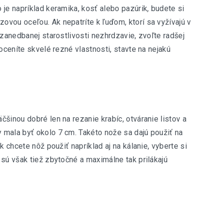
je napríklad keramika, kosť alebo pazúrik, budete si
vou oceľou. Ak nepatríte k ľuďom, ktorí sa vyžívajú v
 zanedbanej starostlivosti nezhrdzavie, zvoľte radšej
oceníte skvelé rezné vlastnosti, stavte na nejakú
šinou dobré len na rezanie krabíc, otváranie listov a
 mala byť okolo 7 cm. Takéto nože sa dajú použiť na
k chcete nôž použiť napríklad aj na kálanie, vyberte si
 sú však tiež zbytočné a maximálne tak prilákajú