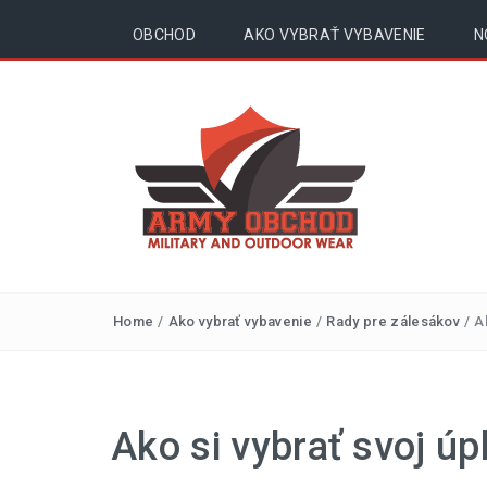
OBCHOD
AKO VYBRAŤ VYBAVENIE
N
Outdoor, surival,
Home
/
Ako vybrať vybavenie
/
Rady pre zálesákov
/
A
army – blog |
armyobchod.sk
Ako si vybrať svoj úp