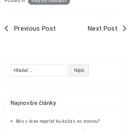
Posted in
Rady pre zálesákov
Navigácia
v
článku
Hľadať:
Najnovšie články
Ako v lese neprísť ku kolízii so zverou?