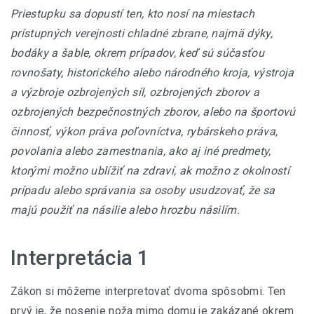
Priestupku sa dopustí ten, kto nosí na miestach
prístupných verejnosti chladné zbrane, najmä dýky,
bodáky a šable, okrem prípadov, keď sú súčasťou
rovnošaty, historického alebo národného kroja, výstroja
a výzbroje ozbrojených síl, ozbrojených zborov a
ozbrojených bezpečnostných zborov, alebo na športovú
činnosť, výkon práva poľovníctva, rybárskeho práva,
povolania alebo zamestnania, ako aj iné predmety,
ktorými možno ublížiť na zdraví, ak možno z okolností
prípadu alebo správania sa osoby usudzovať, že sa
majú použiť na násilie alebo hrozbu násilím.
Interpretácia 1
Zákon si môžeme interpretovať dvoma spôsobmi. Ten
prvý je, že nosenie noža mimo domu je zakázané okrem