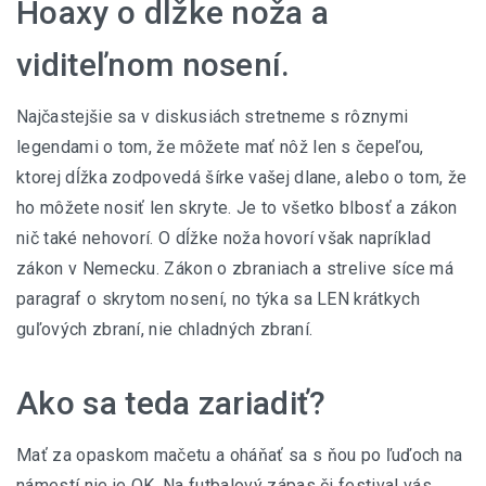
Hoaxy o dĺžke noža a
viditeľnom nosení.
Najčastejšie sa v diskusiách stretneme s rôznymi
legendami o tom, že môžete mať nôž len s čepeľou,
ktorej dĺžka zodpovedá šírke vašej dlane, alebo o tom, že
ho môžete nosiť len skryte. Je to všetko blbosť a zákon
nič také nehovorí. O dĺžke noža hovorí však napríklad
zákon v Nemecku. Zákon o zbraniach a strelive síce má
paragraf o skrytom nosení, no týka sa LEN krátkych
guľových zbraní, nie chladných zbraní.
Ako sa teda zariadiť?
Mať za opaskom mačetu a oháňať sa s ňou po ľuďoch na
námestí nie je OK. Na futbalový zápas či festival vás