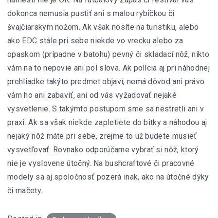
dokonca nemusia pustiť ani s malou rybičkou či
švajčiarskym nožom. Ak však nosíte na turistiku, alebo
ako EDC stále pri sebe niekde vo vrecku alebo za
opaskom (prípadne v batohu) pevný či skladací nôž, nikto
vám na to nepovie ani pol slova. Ak polícia aj pri náhodnej
prehliadke takýto predmet objaví, nemá dôvod ani právo
vám ho ani zabaviť, ani od vás vyžadovať nejaké
vysvetlenie. S takýmto postupom sme sa nestretli ani v
praxi. Ak sa však niekde zapletiete do bitky a náhodou aj
nejaký nôž máte pri sebe, zrejme to už budete musieť
vysvetľovať. Rovnako odporúčame vybrať si nôž, ktorý
nie je vyslovene útočný. Na bushcraftové či pracovné
modely sa aj spoločnosť pozerá inak, ako na útočné dýky
či mačety.