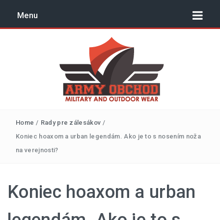
Menu
Outdoor, surival, army –
Home
/
Rady pre zálesákov
/
blog | armyobchod.sk
Koniec hoaxom a urban legendám. Ako je to s nosením noža
na verejnosti?
NÁVODY
TIPY A TRIKY
Koniec hoaxom a urban