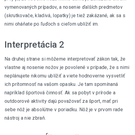
vymenovaných prípadov, a nosenie ďalších predmetov
(skrutkovače, kladivá, lopatky) je tiež zakázané, ak sa s
nimi oháňate po ľuďoch s cieľom ublížiť im.
Interpretácia 2
Na druhej strane si môžeme interpretovať zákon tak, že
vlastne aj nosenie nožov je povolené v prípade, že s nimi
neplánujete nikomu ublížiť a viete hodnoverne vysvetliť
ich prítomnosť na vašom opasku. Je tam spomínaná
napríklad športová činnosť. Ak sa pobyt v prírode a
outdoorové aktivity dajú považovať za šport, mať pri
sebe nôž je absolútne v poriadku. Nôž je v prvom rade
nástroj a nie zbraň.