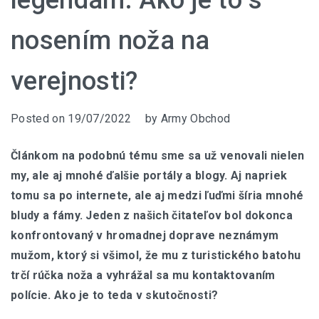
legendám. Ako je to s
nosením noža na
verejnosti?
Posted on
19/07/2022
by
Army Obchod
Článkom na podobnú tému sme sa už venovali nielen
my, ale aj mnohé ďalšie portály a blogy. Aj napriek
tomu sa po internete, ale aj medzi ľuďmi šíria mnohé
bludy a fámy. Jeden z našich čitateľov bol dokonca
konfrontovaný v hromadnej doprave neznámym
mužom, ktorý si všimol, že mu z turistického batohu
trčí rúčka noža a vyhrážal sa mu kontaktovaním
polície. Ako je to teda v skutočnosti?