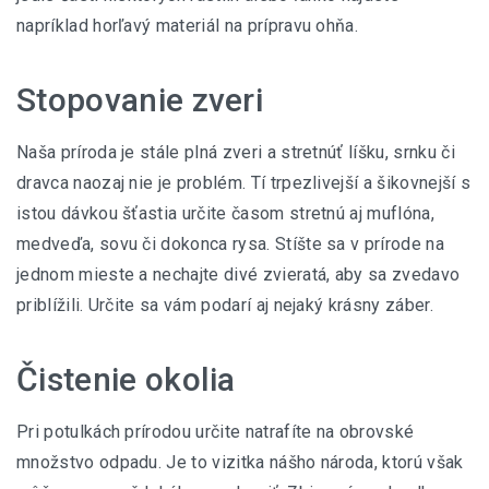
napríklad horľavý materiál na prípravu ohňa.
Stopovanie zveri
Naša príroda je stále plná zveri a stretnúť líšku, srnku či
dravca naozaj nie je problém. Tí trpezlivejší a šikovnejší s
istou dávkou šťastia určite časom stretnú aj muflóna,
medveďa, sovu či dokonca rysa. Stíšte sa v prírode na
jednom mieste a nechajte divé zvieratá, aby sa zvedavo
priblížili. Určite sa vám podarí aj nejaký krásny záber.
Čistenie okolia
Pri potulkách prírodou určite natrafíte na obrovské
množstvo odpadu. Je to vizitka nášho národa, ktorú však