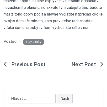
môžeme aspoň lokálne ovplyvniť. Zbieraním odpadkov
nezachŕanite planétu, no skvele tým zabijete čas, budete
mať z toho dobrý pocit a hlavne vyčistíte napríklad okolie
svojho domu či miesto, kam pravidelne radi chodíte,
vďaka čomu si pobyt v ňom vychutnáte ešte viac.
Posted in
Tipy a triky
Navigácia
v
článku
Hľadať: