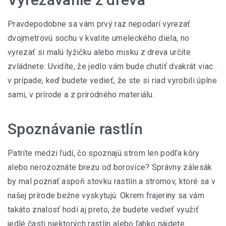
Pravdepodobne sa vám prvý raz nepodarí vyrezať
dvojmetrovú sochu v kvalite umeleckého diela, no
vyrezať si malú lyžičku alebo misku z dreva určite
zvládnete. Uvidíte, že jedlo vám bude chutiť dvakrát viac
v prípade, keď budete vedieť, že ste si riad vyrobili úplne
sami, v prírode a z prírodného materiálu.
Spoznávanie rastlín
Patríte medzi ľudí, čo spoznajú strom len podľa kôry
alebo nerozoznáte brezu od borovice? Správny zálesák
by mal poznať aspoň stovku rastlín a stromov, ktoré sa v
našej prírode beźne vyskytujú. Okrem frajeriny sa vám
takáto znalosť hodí aj preto, že budete vedieť využiť
jedlé časti niektorých rastlín alebo ľahko nájdete