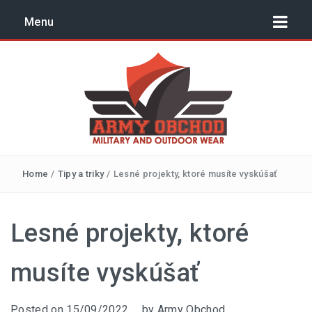
Menu
Outdoor, surival, army –
Home
/
Tipy a triky
/
Lesné projekty, ktoré musíte vyskúšať
blog | armyobchod.sk
NÁVODY
Lesné projekty, ktoré
TIPY A TRIKY
musíte vyskúšať
Posted on
15/09/2022
by
Army Obchod