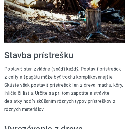
Stavba prístrešku
Postaviť stan zvládne (snáď) každý. Postaviť prístrešok
z celty a špagátu môže byť trochu komplikovanejšie.
Skúste však postaviť prístrešok len z dreva, machu, kôry,
ihličia či lístia. Určite sa pri tom zapotíte a strávite
desiatky hodín skúšaním rôznych typov prístreškov z
rôznych materiálov.
Vyrezávanie z dreva