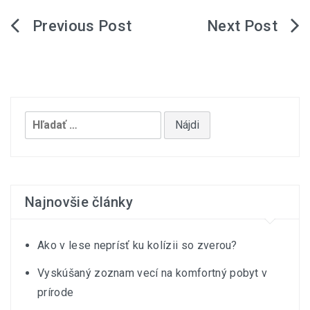
Navigácia
v
článku
Hľadať:
Najnovšie články
Ako v lese neprísť ku kolízii so zverou?
Vyskúšaný zoznam vecí na komfortný pobyt v
prírode