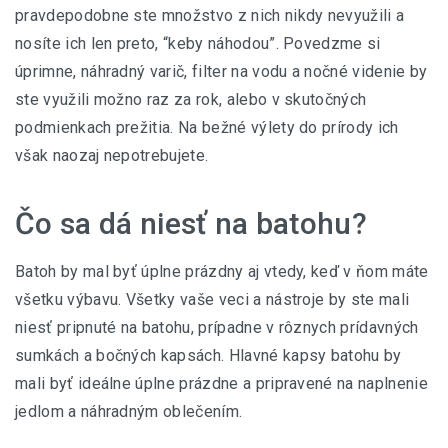
pravdepodobne ste množstvo z nich nikdy nevyužili a
nosíte ich len preto, “keby náhodou”. Povedzme si
úprimne, náhradný varič, filter na vodu a nočné videnie by
ste využili možno raz za rok, alebo v skutočných
podmienkach prežitia. Na bežné výlety do prírody ich
však naozaj nepotrebujete.
Čo sa dá niesť na batohu?
Batoh by mal byť úplne prázdny aj vtedy, keď v ňom máte
všetku výbavu. Všetky vaše veci a nástroje by ste mali
niesť pripnuté na batohu, prípadne v rôznych prídavných
sumkách a bočných kapsách. Hlavné kapsy batohu by
mali byť ideálne úplne prázdne a pripravené na naplnenie
jedlom a náhradným oblečením.