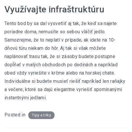
Využívajte infraštruktúru
Tento bod by sa dal vysvetliť aj tak, že keď sa najete
poriadne doma, nemusíte so sebou vláčiť jedlo.
Samozrejme, že to neplatí v prípade, ak idete na 10-
dňovú túru niekam do hôr. Aj tak si však môžete
naplánovať trasu tak, že si zásoby budete postupne
dopĺňať v malých obchodoch po dedinách a napríklad
obed vždy vyriešite v krčme alebo na horskej chate.
Individuálne si budete musieť riešiť napríklad len raňajky
a večere, ktoré sa dajú elegantne vyriešiť spomínanými
instantnými jedlami.
Posted in
Tipy a triky