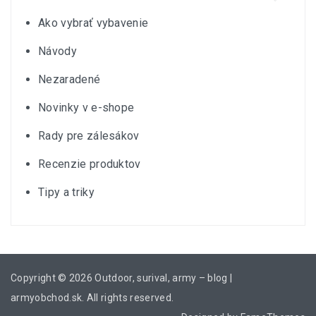
Ako vybrať vybavenie
Návody
Nezaradené
Novinky v e-shope
Rady pre zálesákov
Recenzie produktov
Tipy a triky
Copyright © 2026
Outdoor, surival, army – blog |
armyobchod.sk
. All rights reserved.