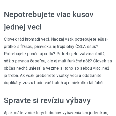
Nepotrebujete viac kusov
jednej veci
Človek rád hromadí veci. Naozaj však potrebujete ešus-
pitítko s fľašou, panvičku, aj trojdielny ČSĽA ešus?
Potrebujete pončo aj celtu? Potrebujete zatvárací nôž,
nôž s pevnou čepeľou, ale aj multifunkčný nôž? Človek sa
občas nechá uniesť a vezme si toho so sebou viac, než
je treba. Ak však preberiete všetky veci a odstránite
duplikáty, zrazu bude váš batoh aj o niekoľko kíl ľahší.
Spravte si revíziu výbavy
Aj ak máte z niektorých druhov vybavenia len jeden kus,