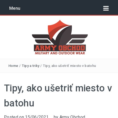
Menu
Outdoor, surival, army –
Home
/
Tipy a triky
/
Tipy, ako ušetriť miesto v batohu
blog | armyobchod.sk
NÁVODY
Tipy, ako ušetriť miesto v
TIPY A TRIKY
batohu
Posted on
15/06/2021
by
Army Obchod