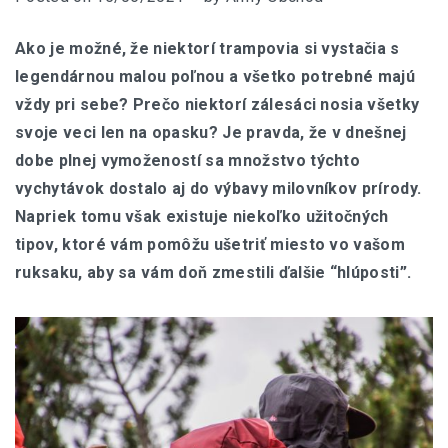
Ako je možné, že niektorí trampovia si vystačia s
legendárnou malou poľnou a všetko potrebné majú
vždy pri sebe? Prečo niektorí zálesáci nosia všetky
svoje veci len na opasku? Je pravda, že v dnešnej
dobe plnej vymožeností sa množstvo týchto
vychytávok dostalo aj do výbavy milovníkov prírody.
Napriek tomu však existuje niekoľko užitočných
tipov, ktoré vám pomôžu ušetriť miesto vo vašom
ruksaku, aby sa vám doň zmestili ďalšie “hlúposti”.