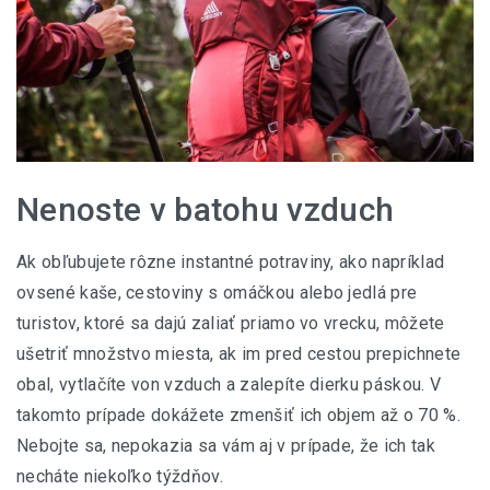
Nenoste v batohu vzduch
Ak obľubujete rôzne instantné potraviny, ako napríklad
ovsené kaše, cestoviny s omáčkou alebo jedlá pre
turistov, ktoré sa dajú zaliať priamo vo vrecku, môžete
ušetriť množstvo miesta, ak im pred cestou prepichnete
obal, vytlačíte von vzduch a zalepíte dierku páskou. V
takomto prípade dokážete zmenšiť ich objem až o 70 %.
Nebojte sa, nepokazia sa vám aj v prípade, že ich tak
necháte niekoľko týždňov.